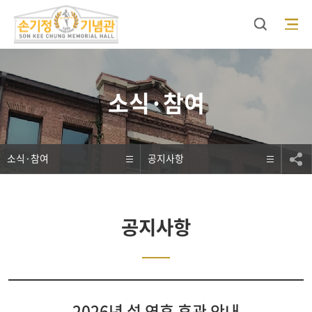
검색
모바일 메뉴 오픈
소식·참여
소식·참여
공지사항
공지사항
2026년 설 연휴 휴관 안내