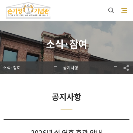
검색
모바일 메뉴 오픈
소식·참여
소식·참여
공지사항
공지사항
2026년 설 연휴 휴관 안내