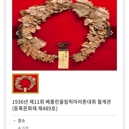
1936년 제11회 베를린올림픽마라톤대회 월계관
(등록문화재 제489호)
장소
손기정